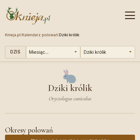
Knieja.pl
/
Kalendarz polowań
/
Dziki królik
DZIŚ
Dziki królik
Oryctolagus cuniculus
Okresy polowań