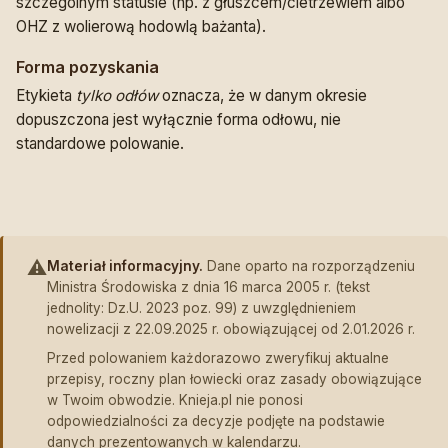
szczególnym statusie (np. z głuszcem/cietrzewiem albo
OHZ z wolierową hodowlą bażanta).
Forma pozyskania
Etykieta
tylko odłów
oznacza, że w danym okresie
dopuszczona jest wyłącznie forma odłowu, nie
standardowe polowanie.
⚠️
Materiał informacyjny.
Dane oparto na rozporządzeniu
Ministra Środowiska z dnia 16 marca 2005 r. (tekst
jednolity: Dz.U. 2023 poz. 99) z uwzględnieniem
nowelizacji z 22.09.2025 r. obowiązującej od 2.01.2026 r.
Przed polowaniem każdorazowo zweryfikuj aktualne
przepisy, roczny plan łowiecki oraz zasady obowiązujące
w Twoim obwodzie. Knieja.pl nie ponosi
odpowiedzialności za decyzje podjęte na podstawie
danych prezentowanych w kalendarzu.