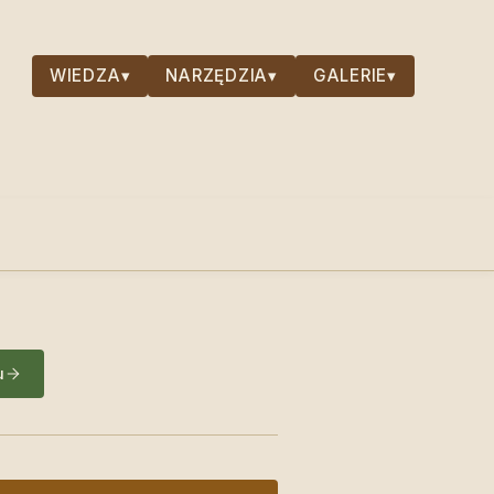
WIEDZA
▾
NARZĘDZIA
▾
GALERIE
▾
u