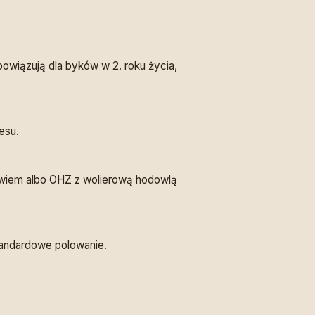
owiązują dla byków w 2. roku życia,
esu.
ewiem albo OHZ z wolierową hodowlą
tandardowe polowanie.