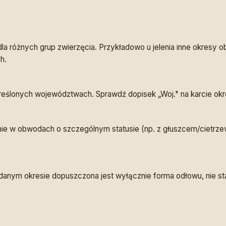
a różnych grup zwierzęcia. Przykładowo u jelenia inne okresy ob
h.
reślonych województwach. Sprawdź dopisek „Woj." na karcie okr
e w obwodach o szczególnym statusie (np. z głuszcem/cietrz
danym okresie dopuszczona jest wyłącznie forma odłowu, nie s