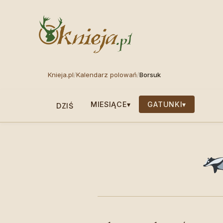
Knieja.pl
/
Kalendarz polowań
/
Borsuk
MIESIĄCE
▾
GATUNKI
▾
DZIŚ