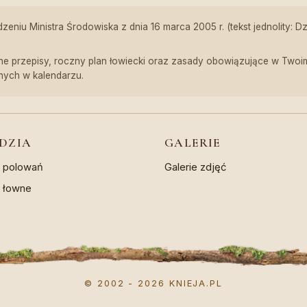
niu Ministra Środowiska z dnia 16 marca 2005 r. (tekst jednolity: D
e przepisy, roczny plan łowiecki oraz zasady obowiązujące w Twoim 
nych w kalendarzu.
DZIA
GALERIE
z polowań
Galerie zdjęć
a łowne
© 2002 - 2026 KNIEJA.PL