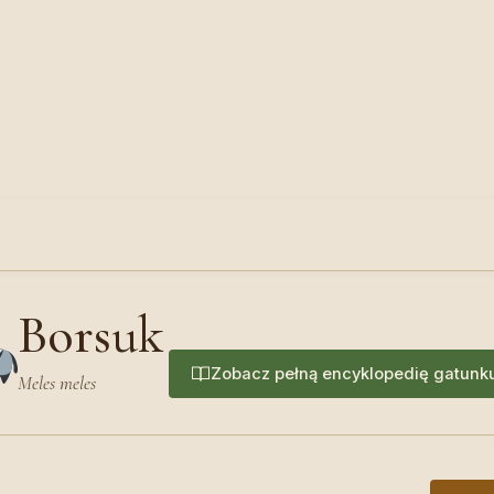
Borsuk
Zobacz pełną encyklopedię gatunk
Meles meles