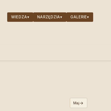
WIEDZA
▾
NARZĘDZIA
▾
GALERIE
▾
→
Maj