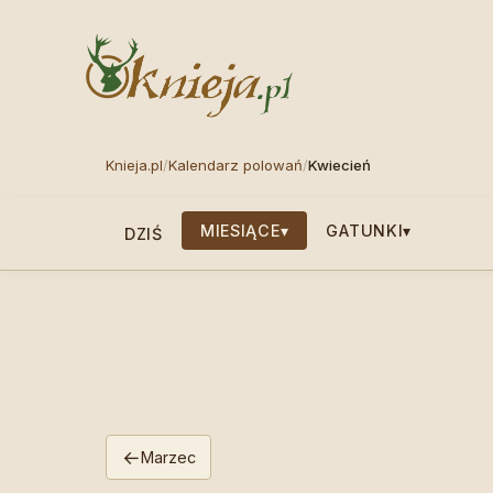
Knieja.pl
/
Kalendarz polowań
/
Kwiecień
MIESIĄCE
▾
GATUNKI
▾
DZIŚ
←
Marzec