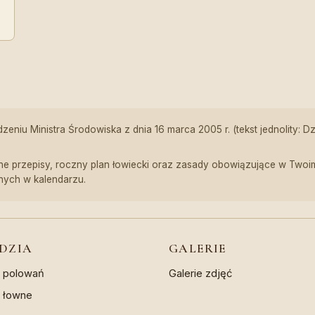
niu Ministra Środowiska z dnia 16 marca 2005 r. (tekst jednolity: D
e przepisy, roczny plan łowiecki oraz zasady obowiązujące w Twoim 
nych w kalendarzu.
DZIA
GALERIE
z polowań
Galerie zdjęć
a łowne