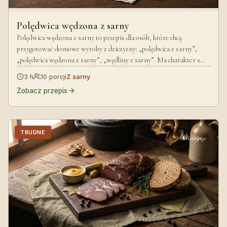
Polędwica wędzona z sarny
Polędwica wędzona z sarny to przepis dla osób, które chcą
przygotować domowe wyroby z dziczyzny: „polędwica z sarny”,
„polędwica wędzona z sarny”, „wędliny z sarny”. Ma charakter s…
3 h
10 porcji
Z sarny
Zobacz przepis
TRUDNE