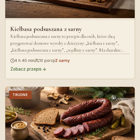
Kiełbasa podsuszana z sarny
Kiełbasa podsuszana z sarny to przepis dla osób, które chcą
przygotować domowe wyroby z dziczyzny: „kiełbasa z sarny”,
„kiełbasa podsuszana z sarny”, „wędliny z sarny”. Ma charakte…
4 h 40 min
10 porcji
Z sarny
Zobacz przepis
TRUDNE