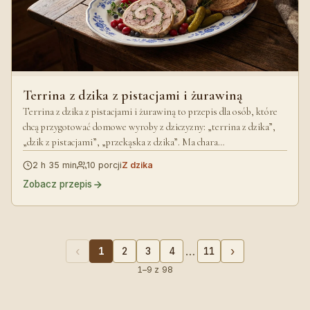
Terrina z dzika z pistacjami i żurawiną
Terrina z dzika z pistacjami i żurawiną to przepis dla osób, które
chcą przygotować domowe wyroby z dziczyzny: „terrina z dzika”,
„dzik z pistacjami”, „przekąska z dzika”. Ma chara…
2 h 35 min
10 porcji
Z dzika
Zobacz przepis
…
‹
›
1
2
3
4
11
1–9 z 98