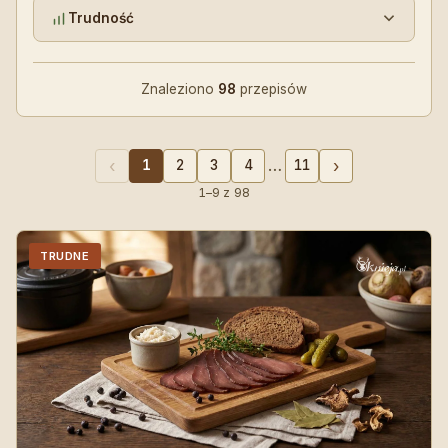
Trudność
Znaleziono
98
przepisów
…
‹
›
1
2
3
4
11
1–9 z 98
TRUDNE