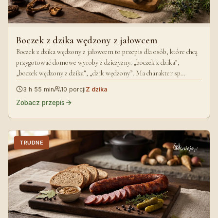
Boczek z dzika wędzony z jałowcem
Boczek z dzika wędzony z jałowcem to przepis dla osób, które chcą
przygotować domowe wyroby z dziczyzny: „boczek z dzika”,
„boczek wędzony z dzika”, „dzik wędzony”. Ma charakter sp…
3 h 55 min
10 porcji
Z dzika
Zobacz przepis
TRUDNE