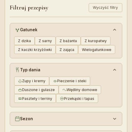
Filtruj przepisy
Wyczyść filtry
Gatunek
Z dzika
Z sarny
Z bażanta
Z kuropatwy
Z kaczki krzyżówki
Z zająca
Wielogatunkowe
Typ dania
Zupy i kremy
Pieczenie i steki
Duszone i gulasze
Wędliny domowe
Pasztety i terriny
Przekąski i tapas
Sezon