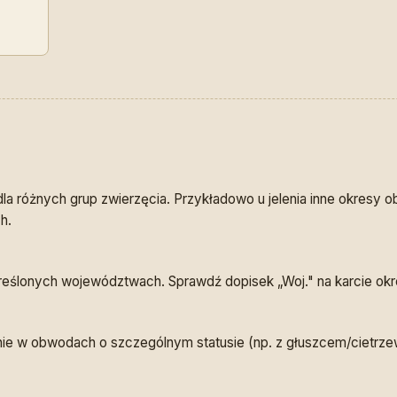
a różnych grup zwierzęcia. Przykładowo u jelenia inne okresy ob
h.
reślonych województwach. Sprawdź dopisek „Woj." na karcie okr
e w obwodach o szczególnym statusie (np. z głuszcem/cietrz