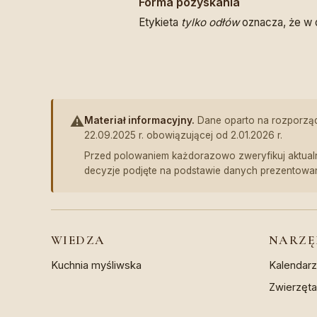
Forma pozyskania
Etykieta
tylko odłów
oznacza, że w 
⚠️
Materiał informacyjny.
Dane oparto na rozporządze
22.09.2025 r. obowiązującej od 2.01.2026 r.
Przed polowaniem każdorazowo zweryfikuj aktualn
decyzje podjęte na podstawie danych prezentowa
WIEDZA
NARZĘ
Kuchnia myśliwska
Kalendar
Zwierzęt