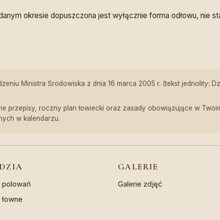
danym okresie dopuszczona jest wyłącznie forma odłowu, nie s
niu Ministra Środowiska z dnia 16 marca 2005 r. (tekst jednolity: D
e przepisy, roczny plan łowiecki oraz zasady obowiązujące w Twoim 
nych w kalendarzu.
DZIA
GALERIE
z polowań
Galerie zdjęć
a łowne