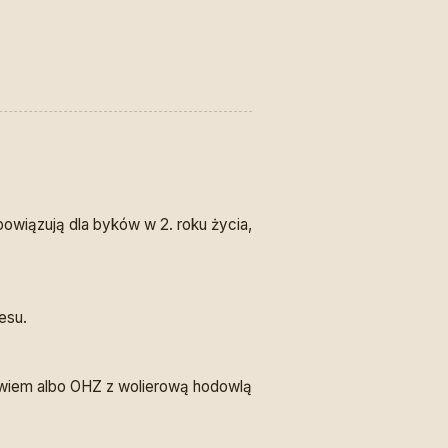
owiązują dla byków w 2. roku życia,
esu.
ewiem albo OHZ z wolierową hodowlą