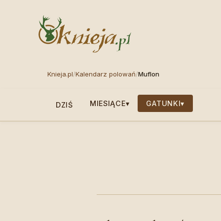
Knieja.pl
/
Kalendarz polowań
/
Muflon
MIESIĄCE
▾
GATUNKI
▾
DZIŚ