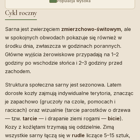
Populacja wysoka
Cykl roczny
Sarna jest zwierzęciem
zmierzchowo-świtowym
, ale
w spokojnych obwodach pokazuje się również w
środku dnia, zwłaszcza w godzinach porannych.
Główne wyjścia żerowiskowe przypadają na 1–2
godziny po wschodzie słońca i 2–3 godziny przed
zachodem.
Struktura społeczna sarny jest sezonowa. Latem
dorosłe kozły zajmują indywidualne terytoria, znacząc
je zapachowo (gruczoły na czole, pomocach i
racicach) oraz wizualnie (tarcie parostków o drzewa
— tzw.
tarcie
— i drapanie ziemi rogami —
bicie
).
Kozy z koźlętami trzymają się oddzielnie. Zimą
wszystkie sarny łączą się w
rudle
liczące 5–15 sztuk,