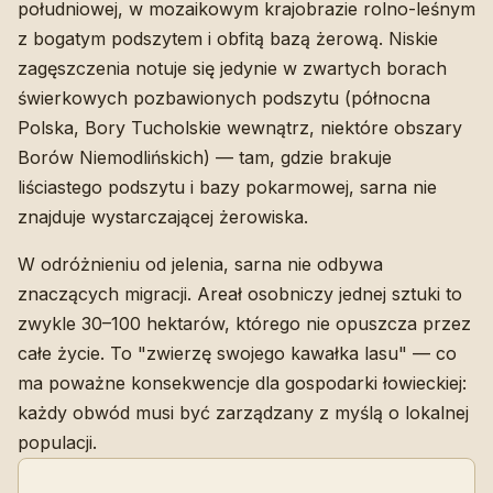
południowej, w mozaikowym krajobrazie rolno-leśnym
z bogatym podszytem i obfitą bazą żerową. Niskie
zagęszczenia notuje się jedynie w zwartych borach
świerkowych pozbawionych podszytu (północna
Polska, Bory Tucholskie wewnątrz, niektóre obszary
Borów Niemodlińskich) — tam, gdzie brakuje
liściastego podszytu i bazy pokarmowej, sarna nie
znajduje wystarczającej żerowiska.
W odróżnieniu od jelenia, sarna nie odbywa
znaczących migracji. Areał osobniczy jednej sztuki to
zwykle 30–100 hektarów, którego nie opuszcza przez
całe życie. To "zwierzę swojego kawałka lasu" — co
ma poważne konsekwencje dla gospodarki łowieckiej:
każdy obwód musi być zarządzany z myślą o lokalnej
populacji.