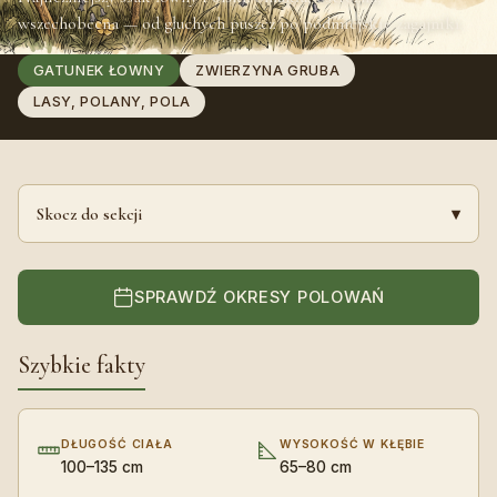
wszechobecna — od głuchych puszcz po podmiejskie zagajniki.
GATUNEK ŁOWNY
ZWIERZYNA GRUBA
LASY, POLANY, POLA
Skocz do sekcji
▾
SPRAWDŹ OKRESY POLOWAŃ
Szybkie fakty
DŁUGOŚĆ CIAŁA
WYSOKOŚĆ W KŁĘBIE
100–135 cm
65–80 cm