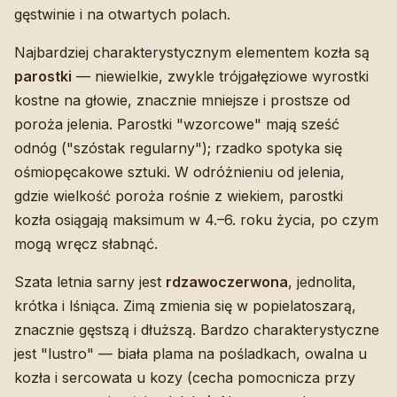
gęstwinie i na otwartych polach.
Najbardziej charakterystycznym elementem kozła są
parostki
— niewielkie, zwykle trójgałęziowe wyrostki
kostne na głowie, znacznie mniejsze i prostsze od
poroża jelenia. Parostki "wzorcowe" mają sześć
odnóg ("szóstak regularny"); rzadko spotyka się
ośmiopęcakowe sztuki. W odróżnieniu od jelenia,
gdzie wielkość poroża rośnie z wiekiem, parostki
kozła osiągają maksimum w 4.–6. roku życia, po czym
mogą wręcz słabnąć.
Szata letnia sarny jest
rdzawoczerwona
, jednolita,
krótka i lśniąca. Zimą zmienia się w popielatoszarą,
znacznie gęstszą i dłuższą. Bardzo charakterystyczne
jest "lustro" — biała plama na pośladkach, owalna u
kozła i sercowata u kozy (cecha pomocnicza przy