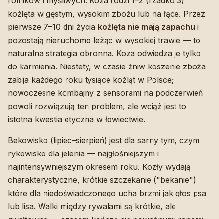
rolników i myśliwych. Koza rodzi 1–2 (rzadko 3)
koźlęta w gęstym, wysokim zbożu lub na łące. Przez
pierwsze 7–10 dni życia
koźlęta nie mają zapachu
i
pozostają nieruchomo leżąc w wysokiej trawie — to
naturalna strategia obronna. Koza odwiedza je tylko
do karmienia. Niestety, w czasie żniw koszenie zboża
zabija każdego roku tysiące koźląt w Polsce;
nowoczesne kombajny z sensorami na podczerwień
powoli rozwiązują ten problem, ale wciąż jest to
istotna kwestia etyczna w łowiectwie.
Bekowisko (lipiec–sierpień) jest dla sarny tym, czym
rykowisko dla jelenia — najgłośniejszym i
najintensywniejszym okresem roku. Kozły wydają
charakterystyczne, krótkie szczekanie ("bekanie"),
które dla niedoświadczonego ucha brzmi jak głos psa
lub lisa. Walki między rywalami są krótkie, ale