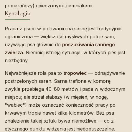
pomarańczy) i pieczonymi ziemniakami.
Kynologia
Praca z psem w polowaniu na sarnę jest tradycyjnie
ograniczona — większość myśliwych poluje sam,
używając psa głównie do
poszukiwania rannego
zwierza
. Niemniej istnieją sytuacje, w których pies jest
niezbędny.
Najważniejsza rola psa to
tropowiec
— odnajdywanie
postrzelonych saren. Sarna trafiona w komorę
zwykle przebiega 40–80 metrów i pada w widocznym
miejscu; ale strzał słabszy (w mięsień, w nogę,
"wabiec") może oznaczać konieczność pracy po
krwawym tropie nawet kilka kilometrów. Bez psa
znalezienie takiej sztuki bywa niemożliwe — co z
etycznego punktu widzenia jest niedopuszczalne.