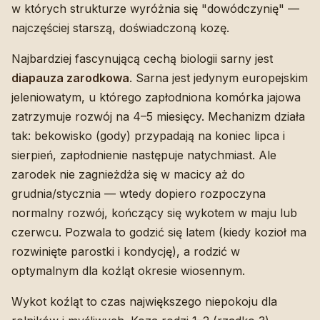
w których strukturze wyróżnia się "dowódczynię" —
najczęściej starszą, doświadczoną kozę.
Najbardziej fascynującą cechą biologii sarny jest
diapauza zarodkowa
. Sarna jest jedynym europejskim
jeleniowatym, u którego zapłodniona komórka jajowa
zatrzymuje rozwój na 4–5 miesięcy. Mechanizm działa
tak: bekowisko (gody) przypadają na koniec lipca i
sierpień, zapłodnienie następuje natychmiast. Ale
zarodek nie zagnieżdża się w macicy aż do
grudnia/stycznia — wtedy dopiero rozpoczyna
normalny rozwój, kończący się wykotem w maju lub
czerwcu. Pozwala to godzić się latem (kiedy kozioł ma
rozwinięte parostki i kondycję), a rodzić w
optymalnym dla koźląt okresie wiosennym.
Wykot koźląt to czas największego niepokoju dla