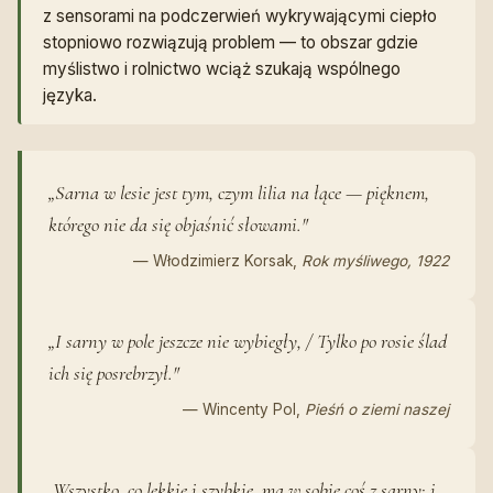
z sensorami na podczerwień wykrywającymi ciepło
stopniowo rozwiązują problem — to obszar gdzie
myślistwo i rolnictwo wciąż szukają wspólnego
języka.
„Sarna w lesie jest tym, czym lilia na łące — pięknem,
którego nie da się objaśnić słowami."
— Włodzimierz Korsak
,
Rok myśliwego, 1922
„I sarny w pole jeszcze nie wybiegły, / Tylko po rosie ślad
ich się posrebrzył."
— Wincenty Pol
,
Pieśń o ziemi naszej
„Wszystko, co lekkie i szybkie, ma w sobie coś z sarny: i