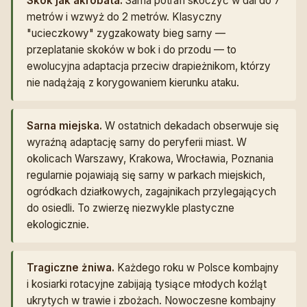
Skok jak akrobata.
Sarna potrafi skoczyć w dal do 7
metrów i wzwyż do 2 metrów. Klasyczny
"ucieczkowy" zygzakowaty bieg sarny —
przeplatanie skoków w bok i do przodu — to
ewolucyjna adaptacja przeciw drapieżnikom, którzy
nie nadążają z korygowaniem kierunku ataku.
Sarna miejska.
W ostatnich dekadach obserwuje się
wyraźną adaptację sarny do peryferii miast. W
okolicach Warszawy, Krakowa, Wrocławia, Poznania
regularnie pojawiają się sarny w parkach miejskich,
ogródkach działkowych, zagajnikach przylegających
do osiedli. To zwierzę niezwykle plastyczne
ekologicznie.
Tragiczne żniwa.
Każdego roku w Polsce kombajny
i kosiarki rotacyjne zabijają tysiące młodych koźląt
ukrytych w trawie i zbożach. Nowoczesne kombajny