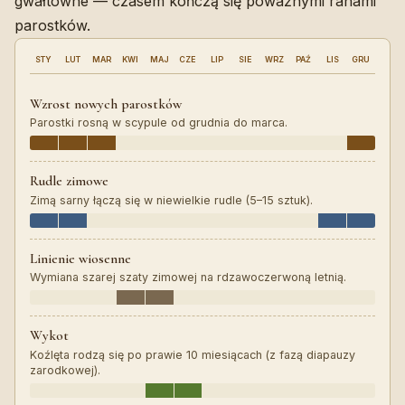
gwałtowne — czasem kończą się poważnymi ranami
parostków.
STY
LUT
MAR
KWI
MAJ
CZE
LIP
SIE
WRZ
PAŹ
LIS
GRU
Wzrost nowych parostków
Parostki rosną w scypule od grudnia do marca.
Rudle zimowe
Zimą sarny łączą się w niewielkie rudle (5–15 sztuk).
Linienie wiosenne
Wymiana szarej szaty zimowej na rdzawoczerwoną letnią.
Wykot
Koźlęta rodzą się po prawie 10 miesiącach (z fazą diapauzy
zarodkowej).