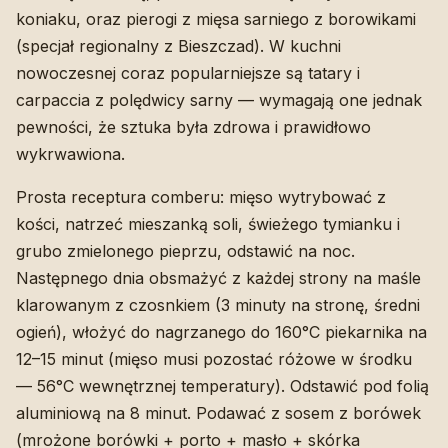
koniaku, oraz pierogi z mięsa sarniego z borowikami
(specjał regionalny z Bieszczad). W kuchni
nowoczesnej coraz popularniejsze są tatary i
carpaccia z polędwicy sarny — wymagają one jednak
pewności, że sztuka była zdrowa i prawidłowo
wykrwawiona.
Prosta receptura comberu: mięso wytrybować z
kości, natrzeć mieszanką soli, świeżego tymianku i
grubo zmielonego pieprzu, odstawić na noc.
Następnego dnia obsmażyć z każdej strony na maśle
klarowanym z czosnkiem (3 minuty na stronę, średni
ogień), włożyć do nagrzanego do 160°C piekarnika na
12–15 minut (mięso musi pozostać różowe w środku
— 56°C wewnętrznej temperatury). Odstawić pod folią
aluminiową na 8 minut. Podawać z sosem z borówek
(mrożone borówki + porto + masło + skórka