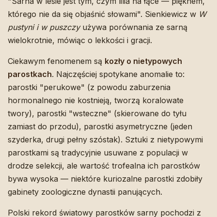
"Sarna w lesie jest tym, czym lilia na łące — pięknem,
którego nie da się objaśnić słowami". Sienkiewicz w
W
pustyni i w puszczy
używa porównania ze sarną
wielokrotnie, mówiąc o lekkości i gracji.
Ciekawym fenomenem są
kozły o nietypowych
parostkach
. Najczęściej spotykane anomalie to:
parostki "perukowe" (z powodu zaburzenia
hormonalnego nie kostnieją, tworzą koralowate
twory), parostki "wsteczne" (skierowane do tyłu
zamiast do przodu), parostki asymetryczne (jeden
szyderka, drugi pełny szóstak). Sztuki z nietypowymi
parostkami są tradycyjnie usuwane z populacji w
drodze selekcji, ale wartość trofealna ich parostków
bywa wysoka — niektóre kuriozalne parostki zdobiły
gabinety zoologiczne dynastii panujących.
Polski rekord światowy parostków sarny pochodzi z