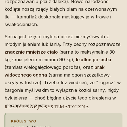
rozpoznawaniu płci z daleka). Nowo narodzone
koźlęta noszą rzędy białych plam na czerwonawym
tle — kamuflaż doskonale maskujący je w trawie i
światłocieniach.
Sarna jest często mylona przez nie-myśliwych z
młodym jeleniem lub łanią. Trzy cechy rozpoznawcze:
znacznie mniejsze ciało
(sarna to maksymalnie 30
kg, łania jelenia minimum 90 kg),
krótkie parostki
(zamiast wielogałęziowego poroża), oraz
brak
widocznego ogona
(sarna ma ogon szczątkowy,
ukryty w lustrze). Trzeba też wiedzieć, że "rogacz" w
żargonie myśliwskim to wyłącznie kozioł sarny, nigdy
byk jelenia — choć błędne użycie tego określenia w
mediach jest częste.
KLASYFIKACJA SYSTEMATYCZNA
KRÓLESTWO