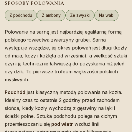
SPOSOBY POLOWANIA
Z podchodu
Z ambony
Ze zwyżki
Na wab
Polowanie na sarnę jest najbardziej egalitarną formą
polskiego łowiectwa zwierzyny grubej. Sarna
występuje wszędzie, jej okres polowań jest długi (kozły
od maja, kozy i koźlęta od września), a wielkość sztuki
czyni ją technicznie łatwiejszą do pozyskania niż jeleń
czy dzik. To pierwsze trofeum większości polskich
myśliwych.
Podchód
jest klasyczną metodą polowania na kozła.
Idealny czas to ostatnie 2 godziny przed zachodem
słońca, kiedy kozły wychodzą z gęstwiny na łąki i
ścieżki polne. Sztuka podchodu polega na cichym
przemieszczaniu się
pod wiatr
wzdłuż linii
drzewostanu, zatrzymywaniu się co kilkanaście