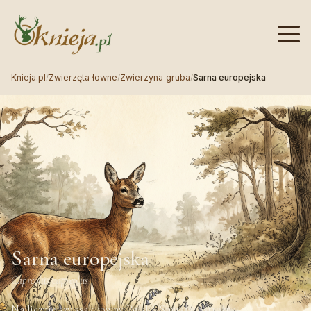
Knieja.pl
/
Zwierzęta łowne
/
Zwierzyna gruba
/
Sarna europejska
Sarna europejska
Capreolus capreolus
Najliczniejszy ssak łowny Polski. Smukła, ostrożna,