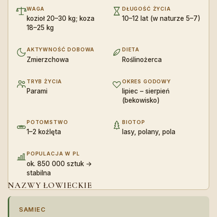
WAGA
DŁUGOŚĆ ŻYCIA
kozioł 20–30 kg; koza
10–12 lat (w naturze 5–7)
18–25 kg
AKTYWNOŚĆ DOBOWA
DIETA
Zmierzchowa
Roślinożerca
TRYB ŻYCIA
OKRES GODOWY
Parami
lipiec – sierpień
(bekowisko)
POTOMSTWO
BIOTOP
1–2 koźlęta
lasy, polany, pola
POPULACJA W PL
ok. 850 000 sztuk →
stabilna
NAZWY ŁOWIECKIE
SAMIEC