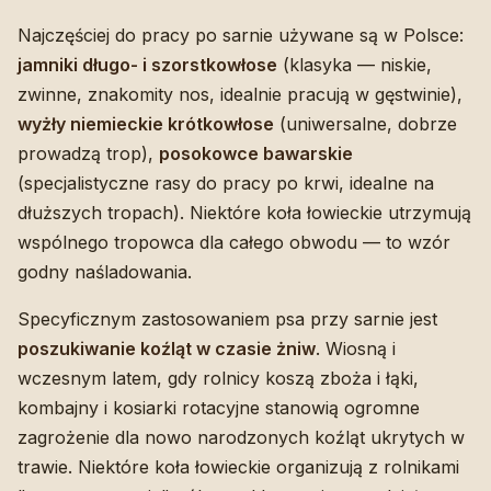
Najczęściej do pracy po sarnie używane są w Polsce:
jamniki długo- i szorstkowłose
(klasyka — niskie,
zwinne, znakomity nos, idealnie pracują w gęstwinie),
wyżły niemieckie krótkowłose
(uniwersalne, dobrze
prowadzą trop),
posokowce bawarskie
(specjalistyczne rasy do pracy po krwi, idealne na
dłuższych tropach). Niektóre koła łowieckie utrzymują
wspólnego tropowca dla całego obwodu — to wzór
godny naśladowania.
Specyficznym zastosowaniem psa przy sarnie jest
poszukiwanie koźląt w czasie żniw
. Wiosną i
wczesnym latem, gdy rolnicy koszą zboża i łąki,
kombajny i kosiarki rotacyjne stanowią ogromne
zagrożenie dla nowo narodzonych koźląt ukrytych w
trawie. Niektóre koła łowieckie organizują z rolnikami