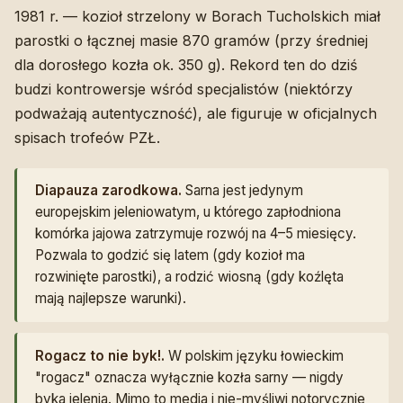
1981 r. — kozioł strzelony w Borach Tucholskich miał
parostki o łącznej masie 870 gramów (przy średniej
dla dorosłego kozła ok. 350 g). Rekord ten do dziś
budzi kontrowersje wśród specjalistów (niektórzy
podważają autentyczność), ale figuruje w oficjalnych
spisach trofeów PZŁ.
Diapauza zarodkowa.
Sarna jest jedynym
europejskim jeleniowatym, u którego zapłodniona
komórka jajowa zatrzymuje rozwój na 4–5 miesięcy.
Pozwala to godzić się latem (gdy kozioł ma
rozwinięte parostki), a rodzić wiosną (gdy koźlęta
mają najlepsze warunki).
Rogacz to nie byk!.
W polskim języku łowieckim
"rogacz" oznacza wyłącznie kozła sarny — nigdy
byka jelenia. Mimo to media i nie-myśliwi notorycznie