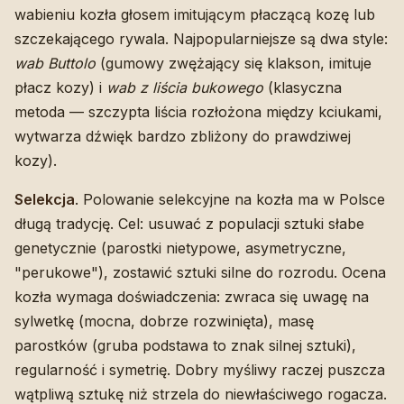
wabieniu kozła głosem imitującym płaczącą kozę lub
szczekającego rywala. Najpopularniejsze są dwa style:
wab Buttolo
(gumowy zwężający się klakson, imituje
płacz kozy) i
wab z liścia bukowego
(klasyczna
metoda — szczypta liścia rozłożona między kciukami,
wytwarza dźwięk bardzo zbliżony do prawdziwej
kozy).
Selekcja
. Polowanie selekcyjne na kozła ma w Polsce
długą tradycję. Cel: usuwać z populacji sztuki słabe
genetycznie (parostki nietypowe, asymetryczne,
"perukowe"), zostawić sztuki silne do rozrodu. Ocena
kozła wymaga doświadczenia: zwraca się uwagę na
sylwetkę (mocna, dobrze rozwinięta), masę
parostków (gruba podstawa to znak silnej sztuki),
regularność i symetrię. Dobry myśliwy raczej puszcza
wątpliwą sztukę niż strzela do niewłaściwego rogacza.