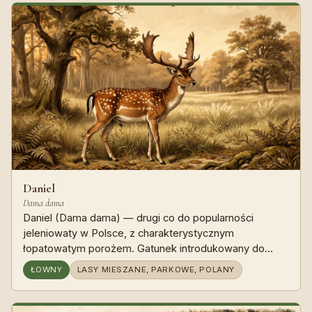
Daniel
Dama dama
Daniel (Dama dama) — drugi co do popularności
jeleniowaty w Polsce, z charakterystycznym
łopatowatym porożem. Gatunek introdukowany do
Europy w średniowieczu, dziś najsilniejszy na Pomorzu i
ŁOWNY
LASY MIESZANE, PARKOWE, POLANY
w Wielkopolsce. Klasyk polowania w parkach
łowieckich i lasach mieszanych.