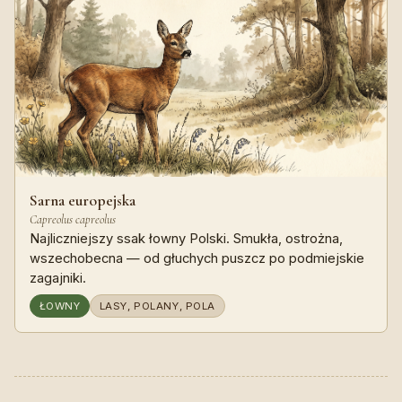
Sarna europejska
Capreolus capreolus
Najliczniejszy ssak łowny Polski. Smukła, ostrożna,
wszechobecna — od głuchych puszcz po podmiejskie
zagajniki.
ŁOWNY
LASY, POLANY, POLA