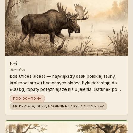
Łoś
Alces alces
Łoś (Alces alces) — największy ssak polskiej fauny,
król moczarów i bagiennych olsów. Byki dorastają do
800 kg, łopaty potężniejsze niż u jelenia. Gatunek pod
moratorium ochronnym od 2001 roku — w Polsce nie
POD OCHRONĄ
podlega odstrzałowi. Symbol Biebrzy, Polesia,
MOKRADŁA, OLSY, BAGIENNE LASY, DOLINY RZEK
Kampinosu i wschodniej Polski.