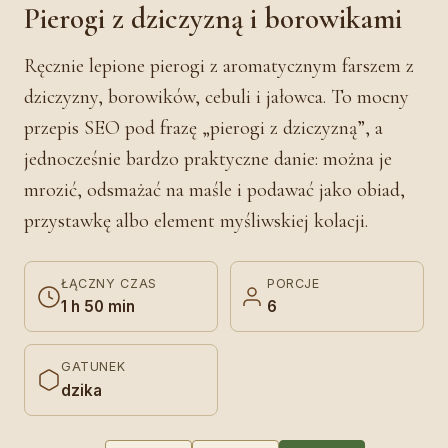
Pierogi z dziczyzną i borowikami
Ręcznie lepione pierogi z aromatycznym farszem z
dziczyzny, borowików, cebuli i jałowca. To mocny
przepis SEO pod frazę „pierogi z dziczyzną”, a
jednocześnie bardzo praktyczne danie: można je
mrozić, odsmażać na maśle i podawać jako obiad,
przystawkę albo element myśliwskiej kolacji.
ŁĄCZNY CZAS
PORCJE
1 h 50 min
6
GATUNEK
dzika