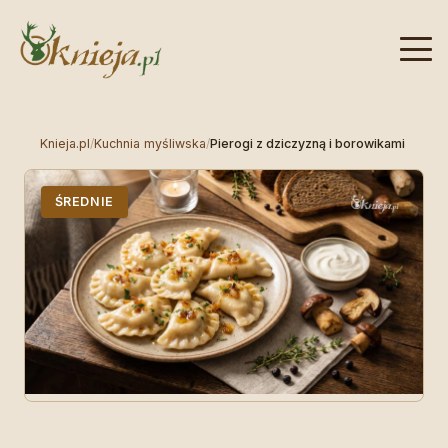
Knieja.pl
/
Kuchnia myśliwska
/
Pierogi z dziczyzną i borowikami
ŚREDNIE