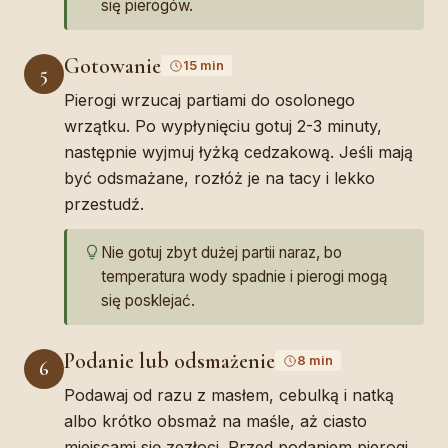
się pierogów.
Gotowanie
15 min
5
Pierogi wrzucaj partiami do osolonego
wrzątku. Po wypłynięciu gotuj 2-3 minuty,
następnie wyjmuj łyżką cedzakową. Jeśli mają
być odsmażane, rozłóż je na tacy i lekko
przestudź.
Nie gotuj zbyt dużej partii naraz, bo
temperatura wody spadnie i pierogi mogą
się posklejać.
Podanie lub odsmażenie
8 min
6
Podawaj od razu z masłem, cebulką i natką
albo krótko obsmaż na maśle, aż ciasto
miejscami się zezłoci. Przed podaniem pierogi