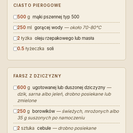
CIASTO PIEROGOWE
500
g
mąki pszennej typ 500
250
ml
gorącej wody
— około 70-80°C
2
łyżka
oleju rzepakowego lub masła
0.5
łyżeczka
soli
FARSZ Z DZICZYZNY
600
g
ugotowanej lub duszonej dziczyzny
—
dzik, sarna albo jeleń, drobno posiekane lub
zmielone
250
g
borowików
— świeżych, mrożonych albo
35 g suszonych po namoczeniu
2
sztuka
cebule
— drobno posiekane