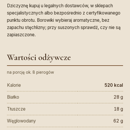
Dziczyznę kupuj u legalnych dostawców, w sklepach
specjalistycznych albo bezpośrednio z certyfikowanego
punktu obrotu. Borowiki wybieraj aromatyczne, bez
zapachu stęchlizny; przy suszonych sprawdź, czy nie są
zapiaszczone.
Wartości odżywcze
na porcję ok. 8 pierogów
Kalorie
520 kcal
Białko
28 g
Tłuszcze
18 g
Węglowodany
62 g