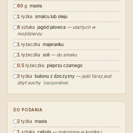
60
g
masła
1
łyżka
smalcu lub oleju
6
sztuka
jagód jałowca
— utartych w
moździerzu
1
łyżeczka
majeranku
1
łyżeczka
soli
— do smaku
0.5
łyżeczka
pieprzu czarnego
3
łyżka
bulionu z dziczyzny
— jeśli farsz jest
zbyt suchy
(opcjonalnie)
DO PODANIA
2
łyżka
masła
1
sztuka
cebula
— pokrojona w kostkę i