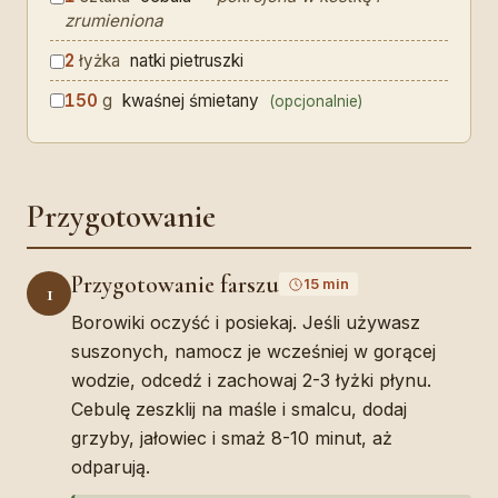
zrumieniona
2
łyżka
natki pietruszki
150
g
kwaśnej śmietany
(opcjonalnie)
Przygotowanie
Przygotowanie farszu
15 min
1
Borowiki oczyść i posiekaj. Jeśli używasz
suszonych, namocz je wcześniej w gorącej
wodzie, odcedź i zachowaj 2-3 łyżki płynu.
Cebulę zeszklij na maśle i smalcu, dodaj
grzyby, jałowiec i smaż 8-10 minut, aż
odparują.