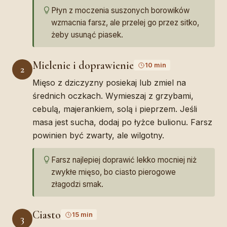
Płyn z moczenia suszonych borowików
wzmacnia farsz, ale przelej go przez sitko,
żeby usunąć piasek.
Mielenie i doprawienie
10 min
2
Mięso z dziczyzny posiekaj lub zmiel na
średnich oczkach. Wymieszaj z grzybami,
cebulą, majerankiem, solą i pieprzem. Jeśli
masa jest sucha, dodaj po łyżce bulionu. Farsz
powinien być zwarty, ale wilgotny.
Farsz najlepiej doprawić lekko mocniej niż
zwykłe mięso, bo ciasto pierogowe
złagodzi smak.
Ciasto
15 min
3