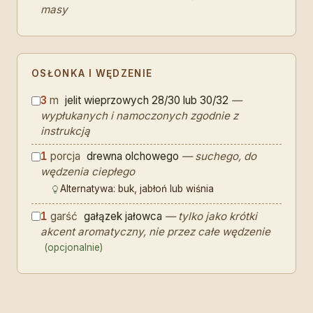
masy
OSŁONKA I WĘDZENIE
3
m
jelit wieprzowych 28/30 lub 30/32
—
wypłukanych i namoczonych zgodnie z
instrukcją
1
porcja
drewna olchowego
— suchego, do
wędzenia ciepłego
Alternatywa: buk, jabłoń lub wiśnia
1
garść
gałązek jałowca
— tylko jako krótki
akcent aromatyczny, nie przez całe wędzenie
(opcjonalnie)