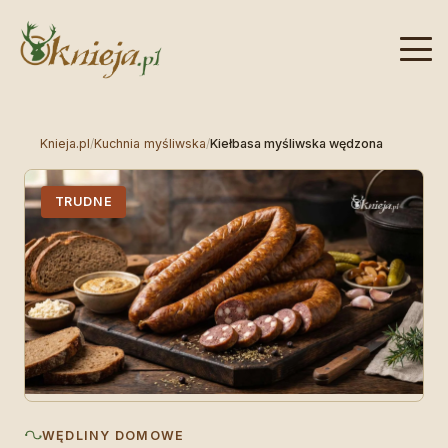
Knieja.pl
/
Kuchnia myśliwska
/
Kiełbasa myśliwska wędzona
TRUDNE
WĘDLINY DOMOWE