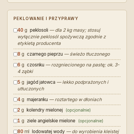
PEKLOWANIE I PRZYPRAWY
40
g
peklosoli
— dla 2 kg masy; stosuj
wyłącznie peklosól spożywczą zgodnie z
etykietą producenta
8
g
czarnego pieprzu
— świeżo tłuczonego
6
g
czosnku
— rozgniecionego na pastę; ok. 3-
4 ząbki
5
g
jagód jałowca
— lekko podprażonych i
utłuczonych
4
g
majeranku
— roztartego w dłoniach
2
g
kolendry mielonej
(opcjonalnie)
1
g
ziele angielskie mielone
(opcjonalnie)
80
ml
lodowatej wody
— do wyrobienia kleistej