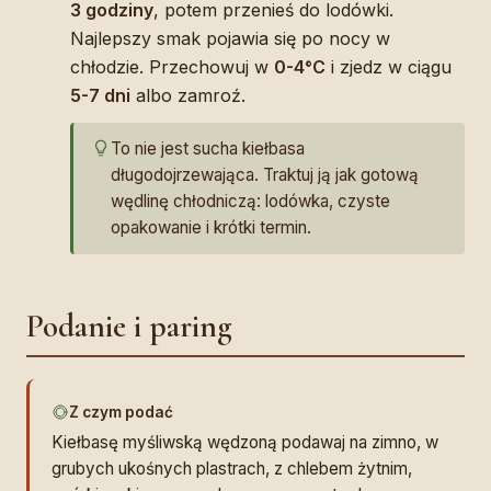
3 godziny
, potem przenieś do lodówki.
Najlepszy smak pojawia się po nocy w
chłodzie. Przechowuj w
0-4°C
i zjedz w ciągu
5-7 dni
albo zamroź.
To nie jest sucha kiełbasa
długodojrzewająca. Traktuj ją jak gotową
wędlinę chłodniczą: lodówka, czyste
opakowanie i krótki termin.
Podanie i paring
Z czym podać
Kiełbasę myśliwską wędzoną podawaj na zimno, w
grubych ukośnych plastrach, z chlebem żytnim,