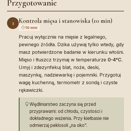
Przygotowanie
Kontrola mięsa i stanowiska (10 min)
1
10 min
Pracuj wyłącznie na mięsie z legalnego,
pewnego źródła. Dzika używaj tylko wtedy, gdy
masz potwierdzone badanie w kierunku włośni.
Mięso i tłuszcz trzymaj w temperaturze
0-4°C
.
Umyj i zdezynfekuj blat, noże, deski,
maszynkę, nadziewarkę i pojemniki. Przygotuj
wagę kuchenną, termometr z sondą i czyste
rękawiczki.
Wędliniarstwo zaczyna się przed
przyprawami: od chłodu, czystości i
dokładnego ważenia. Przy kiełbasie nie
odmierzaj peklosoli „na oko”.