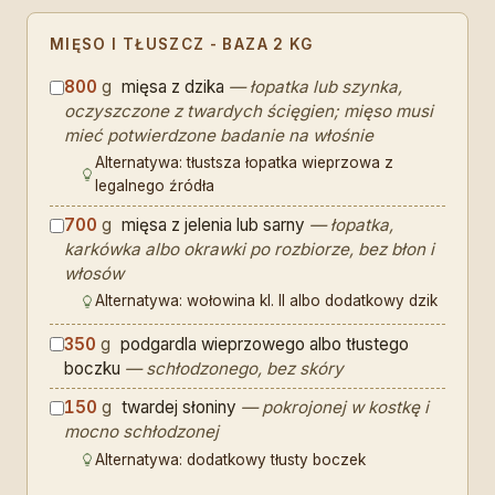
MIĘSO I TŁUSZCZ - BAZA 2 KG
800
g
mięsa z dzika
— łopatka lub szynka,
oczyszczone z twardych ścięgien; mięso musi
mieć potwierdzone badanie na włośnie
Alternatywa: tłustsza łopatka wieprzowa z
legalnego źródła
700
g
mięsa z jelenia lub sarny
— łopatka,
karkówka albo okrawki po rozbiorze, bez błon i
włosów
Alternatywa: wołowina kl. II albo dodatkowy dzik
350
g
podgardla wieprzowego albo tłustego
boczku
— schłodzonego, bez skóry
150
g
twardej słoniny
— pokrojonej w kostkę i
mocno schłodzonej
Alternatywa: dodatkowy tłusty boczek