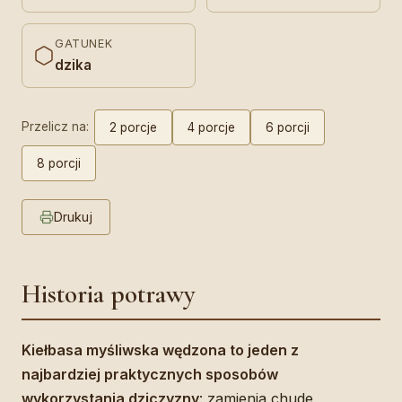
GATUNEK
dzika
Przelicz na:
2 porcje
4 porcje
6 porcji
8 porcji
Drukuj
Historia potrawy
Kiełbasa myśliwska wędzona to jeden z
najbardziej praktycznych sposobów
wykorzystania dziczyzny
: zamienia chude,