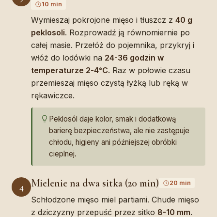
10 min
Wymieszaj pokrojone mięso i tłuszcz z
40 g
peklosoli
. Rozprowadź ją równomiernie po
całej masie. Przełóż do pojemnika, przykryj i
włóż do lodówki na
24-36 godzin w
temperaturze 2-4°C
. Raz w połowie czasu
przemieszaj mięso czystą łyżką lub ręką w
rękawiczce.
Peklosól daje kolor, smak i dodatkową
barierę bezpieczeństwa, ale nie zastępuje
chłodu, higieny ani późniejszej obróbki
cieplnej.
Mielenie na dwa sitka (20 min)
20 min
4
Schłodzone mięso miel partiami. Chude mięso
z dziczyzny przepuść przez sitko
8-10 mm
.