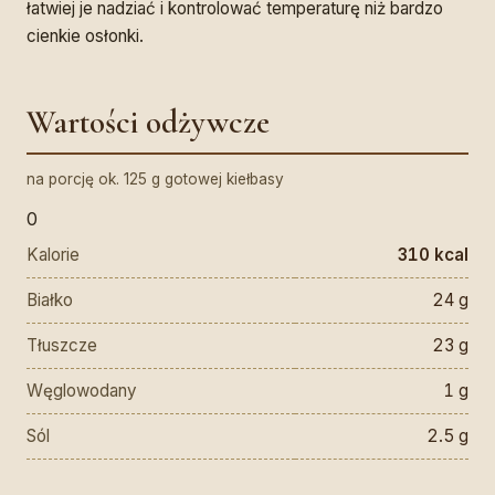
łatwiej je nadziać i kontrolować temperaturę niż bardzo
cienkie osłonki.
Wartości odżywcze
na porcję ok. 125 g gotowej kiełbasy
0
Kalorie
310 kcal
Białko
24 g
Tłuszcze
23 g
Węglowodany
1 g
Sól
2.5 g