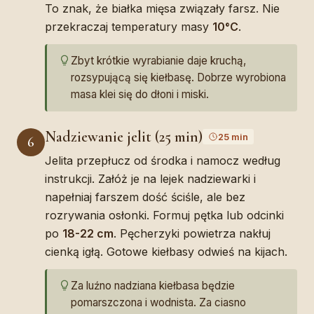
To znak, że białka mięsa związały farsz. Nie
przekraczaj temperatury masy
10°C
.
Zbyt krótkie wyrabianie daje kruchą,
rozsypującą się kiełbasę. Dobrze wyrobiona
masa klei się do dłoni i miski.
Nadziewanie jelit (25 min)
25 min
6
Jelita przepłucz od środka i namocz według
instrukcji. Załóż je na lejek nadziewarki i
napełniaj farszem dość ściśle, ale bez
rozrywania osłonki. Formuj pętka lub odcinki
po
18-22 cm
. Pęcherzyki powietrza nakłuj
cienką igłą. Gotowe kiełbasy odwieś na kijach.
Za luźno nadziana kiełbasa będzie
pomarszczona i wodnista. Za ciasno