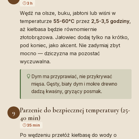
3 h
Wędź na olsze, buku, jabłoni lub wiśni w
temperaturze
55-60°C
przez
2,5-3,5 godziny
,
aż kiełbasa będzie równomiernie
złotobrązowa. Jałowiec dodaj tylko na krótko,
pod koniec, jako akcent. Nie zadymiaj zbyt
mocno — dziczyzna ma pozostać
wyczuwalna.
Dym ma przyprawiać, nie przykrywać
mięsa. Gęsty, biały dym i mokre drewno
dadzą kwaśny, gryzący posmak.
Parzenie do bezpiecznej temperatury (25-
9
40 min)
35 min
Po wędzeniu przełóż kiełbasę do wody o