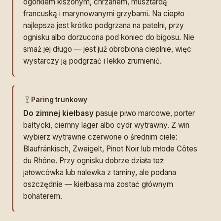
ogórkiem kiszonym, chrzanem, musztardą
francuską i marynowanymi grzybami. Na ciepło
najlepsza jest krótko podgrzana na patelni, przy
ognisku albo dorzucona pod koniec do bigosu. Nie
smaż jej długo — jest już obrobiona cieplnie, więc
wystarczy ją podgrzać i lekko zrumienić.
Paring trunkowy
Do zimnej kiełbasy
pasuje piwo marcowe, porter
bałtycki, ciemny lager albo cydr wytrawny. Z win
wybierz wytrawne czerwone o średnim ciele:
Blaufränkisch, Zweigelt, Pinot Noir lub młode Côtes
du Rhône. Przy ognisku dobrze działa też
jałowcówka lub nalewka z tarniny, ale podana
oszczędnie — kiełbasa ma zostać głównym
bohaterem.