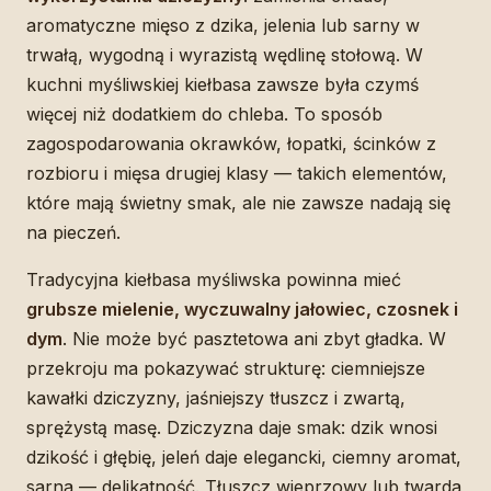
aromatyczne mięso z dzika, jelenia lub sarny w
trwałą, wygodną i wyrazistą wędlinę stołową. W
kuchni myśliwskiej kiełbasa zawsze była czymś
więcej niż dodatkiem do chleba. To sposób
zagospodarowania okrawków, łopatki, ścinków z
rozbioru i mięsa drugiej klasy — takich elementów,
które mają świetny smak, ale nie zawsze nadają się
na pieczeń.
Tradycyjna kiełbasa myśliwska powinna mieć
grubsze mielenie, wyczuwalny jałowiec, czosnek i
dym
. Nie może być pasztetowa ani zbyt gładka. W
przekroju ma pokazywać strukturę: ciemniejsze
kawałki dziczyzny, jaśniejszy tłuszcz i zwartą,
sprężystą masę. Dziczyzna daje smak: dzik wnosi
dzikość i głębię, jeleń daje elegancki, ciemny aromat,
sarna — delikatność. Tłuszcz wieprzowy lub twarda