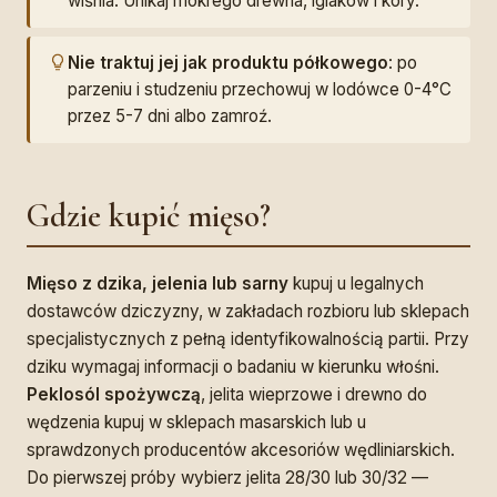
wiśnia. Unikaj mokrego drewna, iglaków i kory.
Nie traktuj jej jak produktu półkowego
: po
parzeniu i studzeniu przechowuj w lodówce 0-4°C
przez 5-7 dni albo zamroź.
Gdzie kupić mięso?
Mięso z dzika, jelenia lub sarny
kupuj u legalnych
dostawców dziczyzny, w zakładach rozbioru lub sklepach
specjalistycznych z pełną identyfikowalnością partii. Przy
dziku wymagaj informacji o badaniu w kierunku włośni.
Peklosól spożywczą
, jelita wieprzowe i drewno do
wędzenia kupuj w sklepach masarskich lub u
sprawdzonych producentów akcesoriów wędliniarskich.
Do pierwszej próby wybierz jelita 28/30 lub 30/32 —