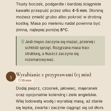
Tłusty boczek, podgardle i bardziej ścięgniste
kawałki przepuść przez sitko
4-5 mm
. Słoninę
możesz zmielić grubo albo pokroić w drobną
kostkę. Masa po mieleniu nadal powinna być
zimna, najlepiej poniżej
8°C
.
Jeśli mięso zaczyna się mazać, przerwij i
schłódź sprzęt. Rozgrzana masa traci
strukturę, a tłuszcz zaczyna się
rozsmarowywać.
Wyrabianie z przyprawami (15 min)
5
15 min
Dodaj pieprz, czosnek, jałowiec, majeranek
oraz opcjonalnie kolendrę i ziele angielskie.
Wlej lodowatą wodę i wyrabiaj masę, aż stanie
się lepka, zwarta i zacznie ciągnąć się od dłoni.