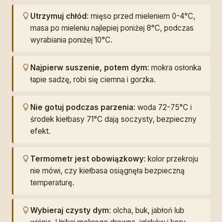
Utrzymuj chłód
: mięso przed mieleniem 0-4°C,
masa po mieleniu najlepiej poniżej 8°C, podczas
wyrabiania poniżej 10°C.
Najpierw suszenie, potem dym
: mokra osłonka
łapie sadzę, robi się ciemna i gorzka.
Nie gotuj podczas parzenia
: woda 72-75°C i
środek kiełbasy 71°C dają soczysty, bezpieczny
efekt.
Termometr jest obowiązkowy
: kolor przekroju
nie mówi, czy kiełbasa osiągnęła bezpieczną
temperaturę.
Wybieraj czysty dym
: olcha, buk, jabłoń lub