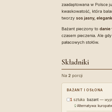
zaadaptowana w Polsce ju
kwaskowatość, która balan
tworzy
sos jasny, elegank
Bażant pieczony to
danie
czasem pieczenia. Ale gdy 
pałacowych stołów.
Składniki
Na
2
porcji
BAŻANT I OSŁONA
1
sztuka
bazant
— wypa
Alternatywa: kuropatwa