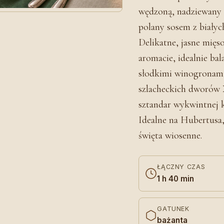
wędzoną, nadziewany 
polany sosem z białyc
Delikatne, jasne mięs
aromacie, idealnie b
słodkimi winogronami
szlacheckich dworów 
sztandar wykwintnej k
Idealne na Hubertusa,
święta wiosenne.
ŁĄCZNY CZAS
1 h 40 min
GATUNEK
bażanta