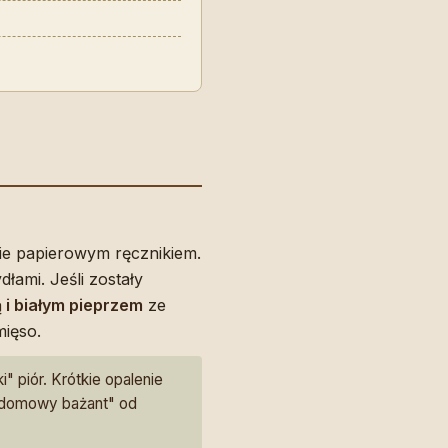
ie papierowym ręcznikiem.
łami. Jeśli zostały
ą i białym pieprzem
ze
mięso.
" piór. Krótkie opalenie
a "domowy bażant" od