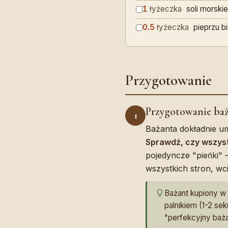
1
łyżeczka
soli morskie
0.5
łyżeczka
pieprzu b
Przygotowanie
Przygotowanie baż
1
Bażanta dokładnie u
Sprawdź, czy wszyst
pojedyncze "pieńki"
wszystkich stron, wc
Bażant kupiony w s
palnikiem (1-2 se
"perfekcyjny baża