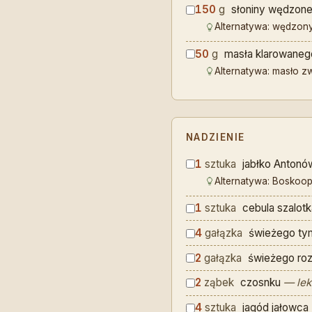
150
g
słoniny wędzone
Alternatywa: wędzony
50
g
masła klarowaneg
Alternatywa: masło z
NADZIENIE
1
sztuka
jabłko Antonó
Alternatywa: Boskoo
1
sztuka
cebula szalotk
4
gałązka
świeżego ty
2
gałązka
świeżego ro
2
ząbek
czosnku
— lek
4
sztuka
jagód jałowca