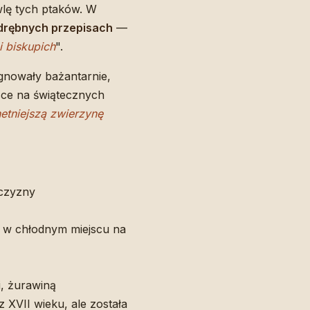
lę tych ptaków. W
drębnych przepisach
—
i biskupich
".
ęgnowały bażantarnie,
jsce na świątecznych
hetniejszą zwierzynę
iczyzny
 w chłodnym miejscu na
, żurawiną
 z XVII wieku, ale została