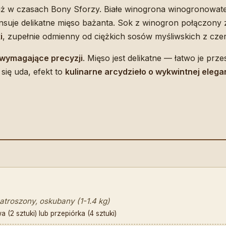
ż w czasach Bony Sforzy. Białe winogrona winogronowate
suje delikatne mięso bażanta. Sok z winogron połączony 
i
, zupełnie odmienny od ciężkich sosów myśliwskich z cz
 wymagające precyzji
. Mięso jest delikatne — łatwo je prz
się uda, efekt to
kulinarne arcydzieło o wykwintnej elega
troszony, oskubany (1-1.4 kg)
 (2 sztuki) lub przepiórka (4 sztuki)