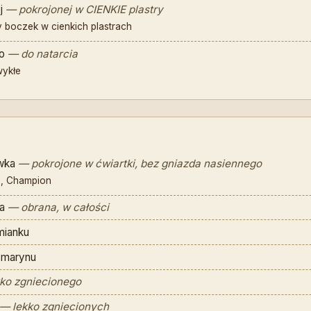
j
— pokrojonej w CIENKIE plastry
 boczek w cienkich plastrach
o
— do natarcia
wykłe
wka
— pokrojone w ćwiartki, bez gniazda nasiennego
p, Champion
a
— obrana, w całości
mianku
zmarynu
ko zgniecionego
— lekko zgniecionych