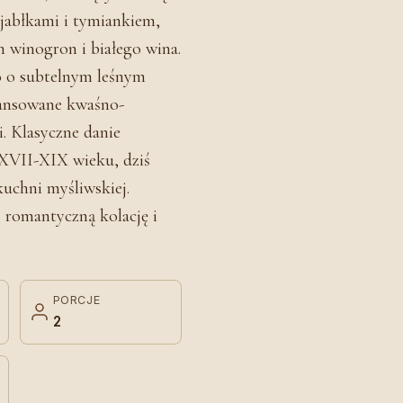
jabłkami i tymiankiem,
h winogron i białego wina.
o o subtelnym leśnym
alansowane kwaśno-
. Klasyczne danie
XVII-XIX wieku, dziś
uchni myśliwskiej.
 romantyczną kolację i
PORCJE
2