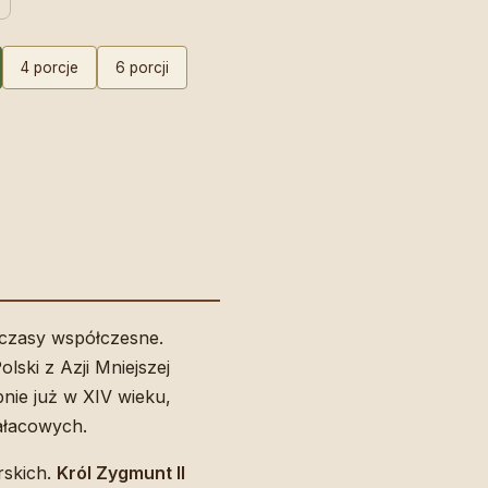
4 porcje
6 porcji
czasy współczesne.
lski z Azji Mniejszej
nie już w XIV wieku,
ałacowych.
rskich.
Król Zygmunt II