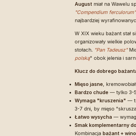
August
miał na Wawelu sp
"Compendium ferculorum"
najbardziej wyrafinowanyc
W XIX wieku bażant stał s
organizowały wielkie polo
stołach.
"Pan Tadeusz"
Mic
polską
" obok jelenia i sarn
Klucz do dobrego bażant
Mięso jasne
, kremowobiał
Bardzo chude
— tylko 3-5
Wymaga "kruszenia"
— t
3-7 dni, by mięso "skrus
Łatwo wysycha
— wymaga 
Smak komplementarny d
Kombinacja
bażant + win