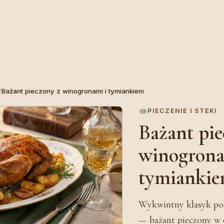
/
Bażant pieczony z winogronami i tymiankiem
PIECZENIE I STEKI
Bażant pie
winogrona
tymianki
Wykwintny klasyk pols
— bażant pieczony w c