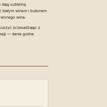
 dają subtelną
z białym winem i bulionem
erwonego wina.
esuszyć przesadzając z
ncji
— danie godne