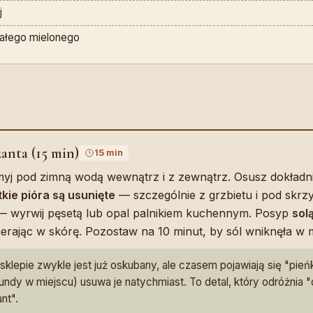
j
iałego mielonego
anta (15 min)
15 min
myj pod zimną wodą wewnątrz i z zewnątrz. Osusz dokładn
kie pióra są usunięte
— szczególnie z grzbietu i pod skrzyd
 — wyrwij pęsetą lub opal palnikiem kuchennym. Posyp
sol
ierając w skórę. Pozostaw na 10 minut, by sól wniknęła w 
klepie zwykle jest już oskubany, ale czasem pojawiają się "pieńki
kundy w miejscu) usuwa je natychmiast. To detal, który odróżni
nt".