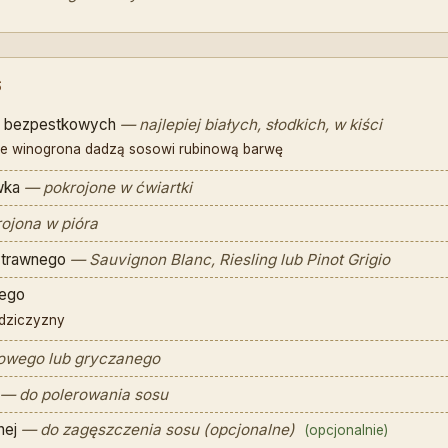
S
n bezpestkowych
— najlepiej białych, słodkich, w kiści
ne winogrona dadzą sosowi rubinową barwę
wka
— pokrojone w ćwiartki
ojona w pióra
ytrawnego
— Sauvignon Blanc, Riesling lub Pinot Grigio
wego
 dziczyzny
owego lub gryczanego
— do polerowania sosu
nej
— do zagęszczenia sosu (opcjonalne)
(opcjonalnie)