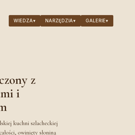
WIEDZA
▾
NARZĘDZIA
▾
GALERIE
▾
czony z
mi i
em
kiej kuchni szlacheckiej
ałości, owinięty słoniną