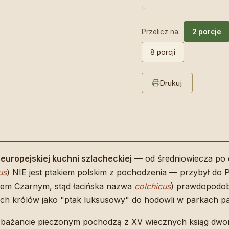
Przelicz na:
2 porcje
8 porcji
Drukuj
europejskiej kuchni szlacheckiej
— od średniowiecza po 
us
) NIE jest ptakiem polskim z pochodzenia — przybył do Po
zem Czarnym, stąd łacińska nazwa
colchicus
) prawdopodob
ch królów jako "ptak luksusowy" do hodowli w parkach p
 o bażancie pieczonym pochodzą z XV wiecznych ksiąg dwo