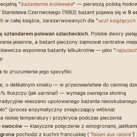
ecjalną "
bażantarnia królewska
" — pierwszą polską hodow
Stanisława Czernieckiego (1682) bażant pojawia się w
9 o
h w całej książce, zarezerwowanych dla "
uczt książęcych 
ię
sztandarem polowań szlacheckich
. Polskie dwory piel
wania jesienne, a bażant pieczony zajmował centralne mie
kiewicza wspomina bażanty kilkukrotnie — jako "
najszlac
y.
a
to zrozumienie jego specyfiki:
e, o delikatnym smaku — w przeciwieństwie do ciemnej dz
% tłuszczu (jak sarnina!) — wymaga owinięcia słoniną
radycyjnie wieszano upolowanego bażanta nieoskubanego
zało" (proces enzymatyczny zmiękczający włókna)
niskiej temperatury i przykrycia podczas pieczenia
o owoców
— klasyczne połączenie z winogronami, jabłkami
ogrona
pochodzi z kuchni francuskiej (
"faisan aux raisins"
)