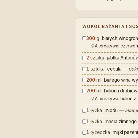
WOKÓŁ BAŻANTA I SO
300
g
białych winogro
Alternatywa: czerwo
2
sztuka
jabłka Antonó
1
sztuka
cebula
— pokr
200
ml
białego wina w
200
ml
bulionu drobio
Alternatywa: bulion z
1
łyżka
miodu
— akacj
1
łyżka
masła zimnego
1
łyżeczka
mąki pszen