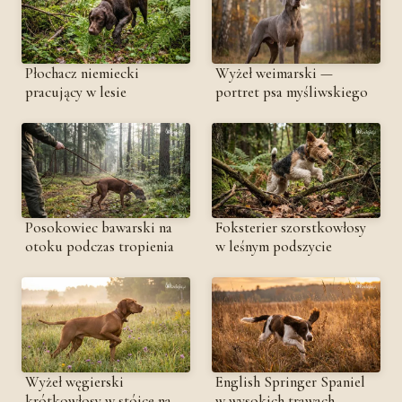
Płochacz niemiecki
Wyżeł weimarski —
pracujący w lesie
portret psa myśliwskiego
Posokowiec bawarski na
Foksterier szorstkowłosy
otoku podczas tropienia
w leśnym podszycie
Wyżeł węgierski
English Springer Spaniel
krótkowłosy w stójce na
w wysokich trawach