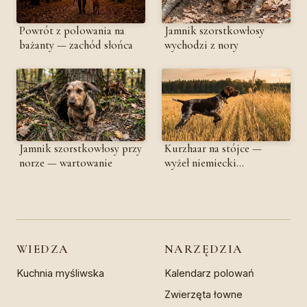
Powrót z polowania na
Jamnik szorstkowłosy
bażanty — zachód słońca
wychodzi z nory
Jamnik szorstkowłosy przy
Kurzhaar na stójce —
norze — wartowanie
wyżeł niemiecki
krótkowłosy w polu
WIEDZA
NARZĘDZIA
Kuchnia myśliwska
Kalendarz polowań
Zwierzęta łowne