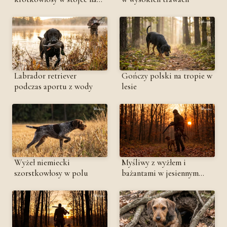
łące
Labrador retriever
Gończy polski na tropie w
podczas aportu z wody
lesie
Wyżeł niemiecki
Myśliwy z wyżłem i
szorstkowłosy w polu
bażantami w jesiennym
lesie