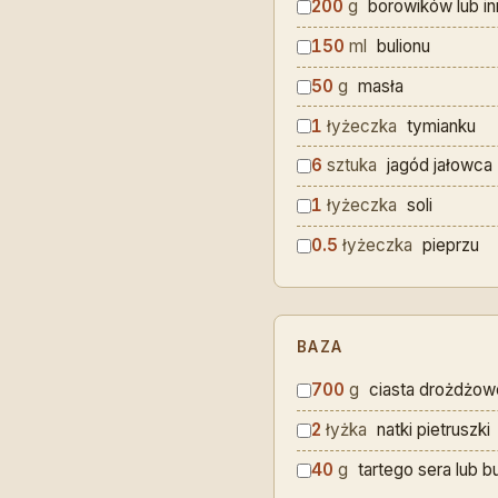
200
g
borowików lub i
150
ml
bulionu
50
g
masła
1
łyżeczka
tymianku
6
sztuka
jagód jałowca
1
łyżeczka
soli
0.5
łyżeczka
pieprzu
BAZA
700
g
ciasta drożdżow
2
łyżka
natki pietruszki
40
g
tartego sera lub bu