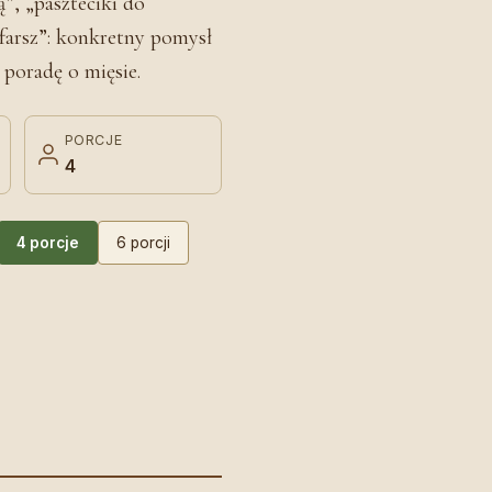
ą”, „paszteciki do
 farsz”: konkretny pomysł
 poradę o mięsie.
PORCJE
4
4 porcje
6 porcji