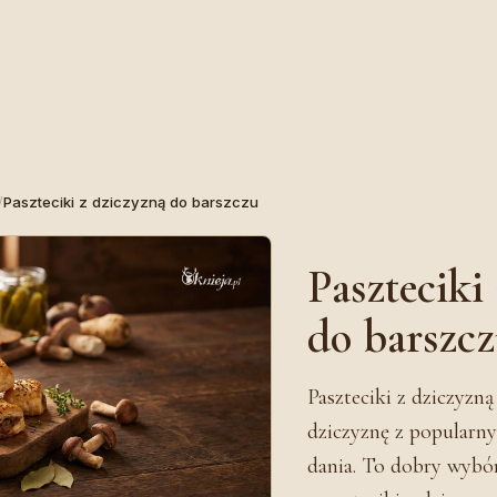
/
Paszteciki z dziczyzną do barszczu
Paszteciki
do barszc
Paszteciki z dziczyzną
dziczyznę z popular
dania. To dobry wybór