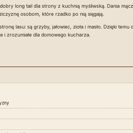
dobry long tail dla strony z kuchnią myśliwską. Dania mąc
iczyznę osobom, które rzadko po nią sięgają.
ronę lasu: są grzyby, jałowiec, zioła i masło. Dzięki temu 
ste i zrozumiałe dla domowego kucharza.
yzny