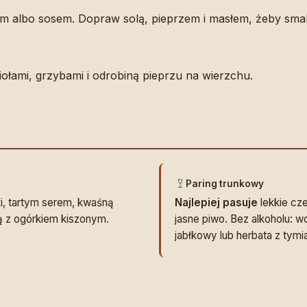
m albo sosem. Dopraw solą, pieprzem i masłem, żeby smak b
iołami, grzybami i odrobiną pieprzu na wierzchu.
Paring trunkowy
ki, tartym serem, kwaśną
Najlepiej pasuje
lekkie cz
tą z ogórkiem kiszonym.
jasne piwo. Bez alkoholu: 
jabłkowy lub herbata z tymi