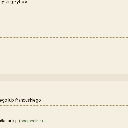
nnych grzybów
ego lub francuskiego
łki tartej
(opcjonalnie)