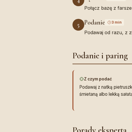
4
Połącz bazę z farsze
Podanie
3 min
5
Podawaj od razu, z z
Podanie i paring
Z czym podać
Podawaj z natką pietrusz
śmietaną albo lekką sała
Porady eksperta