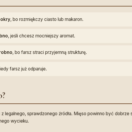
mokry
, bo rozmiękczy ciasto lub makaron.
bno
, jeśli chcesz mocniejszy aromat.
drobno
, bo farsz straci przyjemną strukturę.
kiedy farsz już odparuje.
o?
j z legalnego, sprawdzonego źródła. Mięso powinno być dobrze 
nego wycieku.