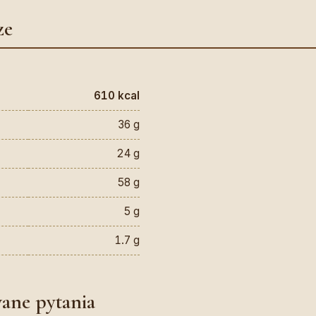
ze
610 kcal
36 g
24 g
58 g
5 g
1.7 g
wane pytania