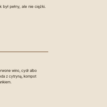
ył pełny, ale nie ciężki.
erwone wino, cydr albo
woda z cytryną, kompot
ankiem.