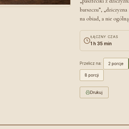
„paszteciki z dziczyzn
barszczu”, „dziczyzna
na obiad, a nie ogólną
ŁĄCZNY CZAS
1 h 35 min
Przelicz na:
2 porcje
8 porcji
Drukuj