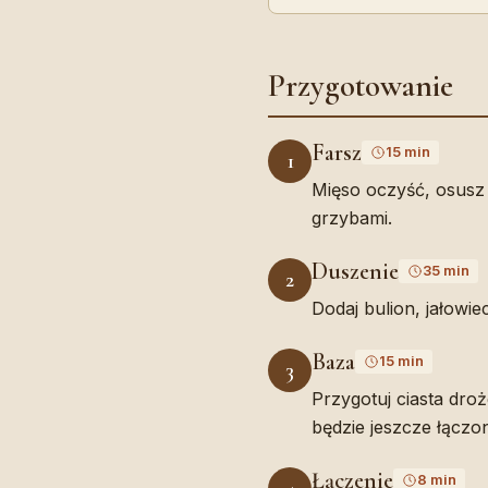
Przygotowanie
Farsz
15 min
1
Mięso oczyść, osusz 
grzybami.
Duszenie
35 min
2
Dodaj bulion, jałowie
Baza
15 min
3
Przygotuj ciasta dro
będzie jeszcze łączo
Łączenie
8 min