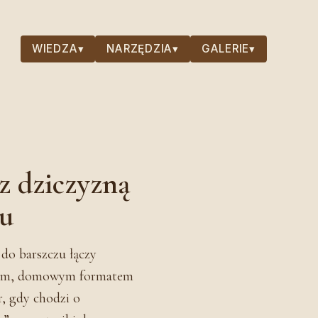
WIEDZA
▾
NARZĘDZIA
▾
GALERIE
▾
 z dziczyzną
zu
 do barszczu łączy
nym, domowym formatem
, gdy chodzi o