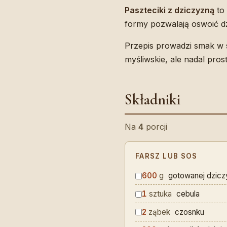
Paszteciki z dziczyzną
to 
formy pozwalają oswoić dz
Przepis prowadzi smak w st
myśliwskie, ale nadal pro
Składniki
Na
4
porcji
FARSZ LUB SOS
600
g
gotowanej dzicz
1
sztuka
cebula
2
ząbek
czosnku