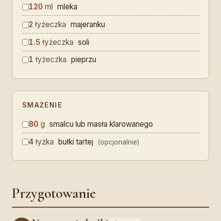
120
ml
mleka
2
łyżeczka
majeranku
1.5
łyżeczka
soli
1
łyżeczka
pieprzu
SMAŻENIE
80
g
smalcu lub masła klarowanego
4
łyżka
bułki tartej
(opcjonalnie)
Przygotowanie