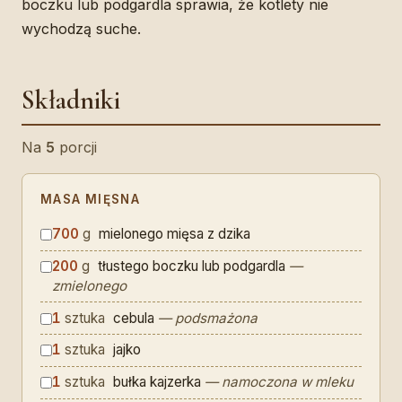
boczku lub podgardla sprawia, że kotlety nie
wychodzą suche.
Składniki
Na
5
porcji
MASA MIĘSNA
700
g
mielonego mięsa z dzika
200
g
tłustego boczku lub podgardla
—
zmielonego
1
sztuka
cebula
— podsmażona
1
sztuka
jajko
1
sztuka
bułka kajzerka
— namoczona w mleku