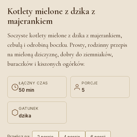
Kotlety mielone z dzika z
majerankiem
Soczyste kotlety mielone z dzika z majerankiem,
cebulą i odrobiną boczku. Prosty, rodzinny przepis
na mieloną dziczyznę, dobry do ziemniaków,
buraczków i kiszonych ogórków.
ŁĄCZNY CZAS
PORCJE
50 min
5
GATUNEK
dzika
Przelicz na:
2 porcje
4 porcje
6 porcji