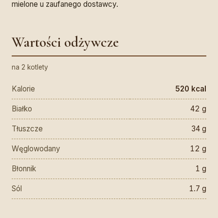
mielone u zaufanego dostawcy.
Wartości odżywcze
na 2 kotlety
Kalorie
520 kcal
Białko
42 g
Tłuszcze
34 g
Węglowodany
12 g
Błonnik
1 g
Sól
1.7 g