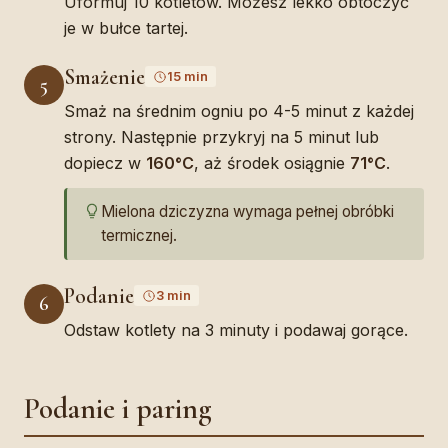
Uformuj 10 kotletów. Możesz lekko obtoczyć
je w bułce tartej.
Smażenie
15 min
5
Smaż na średnim ogniu po 4-5 minut z każdej
strony. Następnie przykryj na 5 minut lub
dopiecz w
160°C
, aż środek osiągnie
71°C
.
Mielona dziczyzna wymaga pełnej obróbki
termicznej.
Podanie
3 min
6
Odstaw kotlety na 3 minuty i podawaj gorące.
Podanie i paring