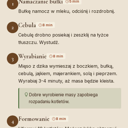
Namaczanie bułki
5 min
1
Bułkę namocz w mleku, odciśnij i rozdrobnij.
Cebula
8 min
2
Cebulę drobno posiekaj i zeszklij na łyżce
tłuszczu. Wystudź.
Wyrabianie
8 min
3
Mięso z dzika wymieszaj z boczkiem, bułką,
cebulą, jajkiem, majerankiem, solą i pieprzem.
Wyrabiaj 3-4 minuty, aż masa będzie kleista.
Dobre wyrobienie masy zapobiega
rozpadaniu kotletów.
Formowanie
8 min
4