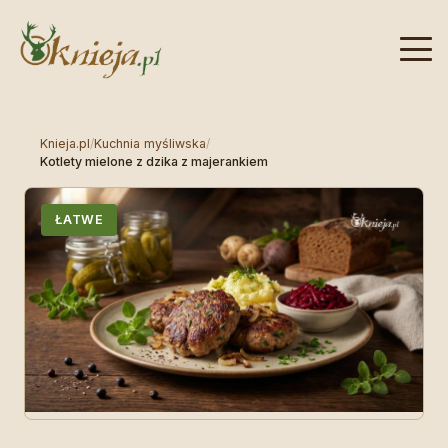
Knieja.pl
/
Kuchnia myśliwska
/
Kotlety mielone z dzika z majerankiem
ŁATWE