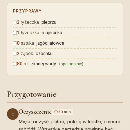
PRZYPRAWY
2
łyżeczka
pieprzu
1
łyżeczka
majeranku
8
sztuka
jagód jałowca
2
ząbek
czosnku
80
ml
zimnej wody
(opcjonalnie)
Przygotowanie
Oczyszczenie
20 min
1
Mięso oczyść z błon, pokrój w kostkę i mocno
schłódź. Wszystkie narzędzia powinny być