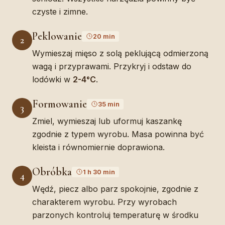
czyste i zimne.
Peklowanie
20 min
2
Wymieszaj mięso z solą peklującą odmierzoną
wagą i przyprawami. Przykryj i odstaw do
lodówki w
2-4°C
.
Formowanie
35 min
3
Zmiel, wymieszaj lub uformuj kaszankę
zgodnie z typem wyrobu. Masa powinna być
kleista i równomiernie doprawiona.
Obróbka
1 h 30 min
4
Wędź, piecz albo parz spokojnie, zgodnie z
charakterem wyrobu. Przy wyrobach
parzonych kontroluj temperaturę w środku