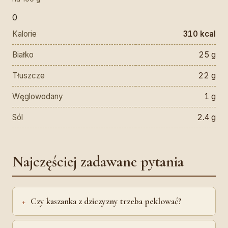
0
Kalorie
310 kcal
Białko
25 g
Tłuszcze
22 g
Węglowodany
1 g
Sól
2.4 g
Najczęściej zadawane pytania
Czy kaszanka z dziczyzny trzeba peklować?