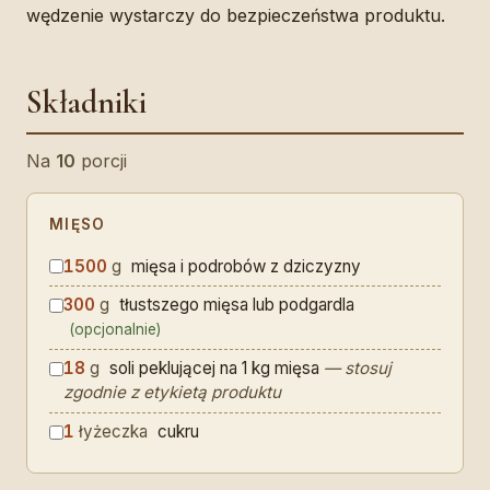
wędzenie wystarczy do bezpieczeństwa produktu.
Składniki
Na
10
porcji
MIĘSO
1500
g
mięsa i podrobów z dziczyzny
300
g
tłustszego mięsa lub podgardla
(opcjonalnie)
18
g
soli peklującej na 1 kg mięsa
— stosuj
zgodnie z etykietą produktu
1
łyżeczka
cukru